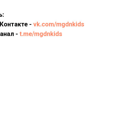
ь:
ВКонтакте -
vk.com/mgdnkids
анал -
t.me/mgdnkids