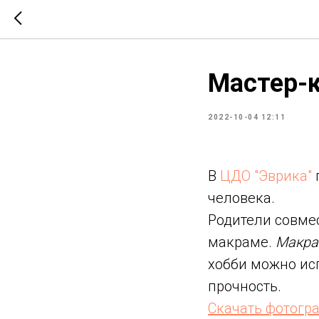
Мастер-к
2022-10-04 12:11
В
ЦДО "Эврика"
человека.
Родители совмес
макраме.
Макра
хобби можно исп
прочность.
Скачать фотогр