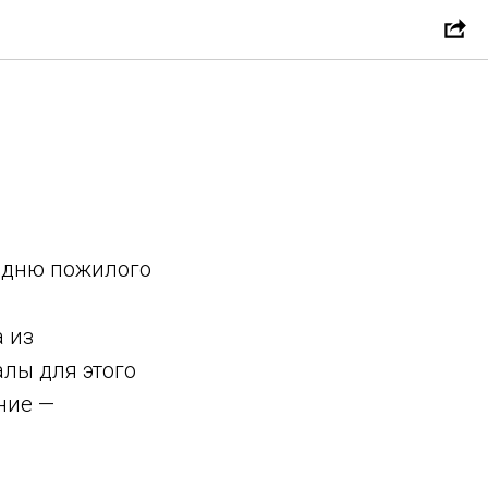
 дню пожилого
а из
алы для этого
ние —