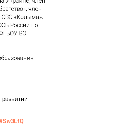
а Украине, член
ратство», член
 СВО «Колыма».
ФСБ России по
 ФГБОУ ВО
образования:
 развитии
FaWSw3LfQ