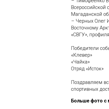
– Тимофеенко Ви
Всероссийской о
Магаданской об
– Черных Олег И
Восточному Аркт
«СВГУ», профил
Победители соб
«Клевер»
«Чайка»
Отряд «Исток»
Поздравляем вс
спортивных дос
Больше фото с 