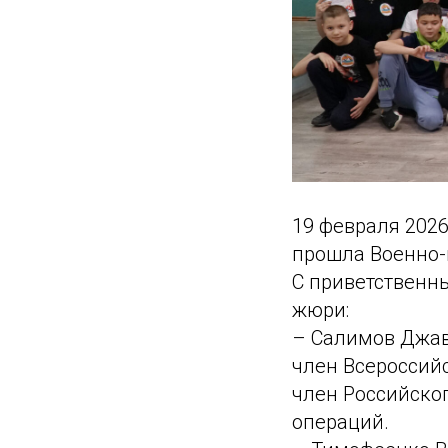
19 февраля 202
прошла Военно-
С приветственн
жюри:
– Салимов Джав
член Всероссийс
член Российско
операций.