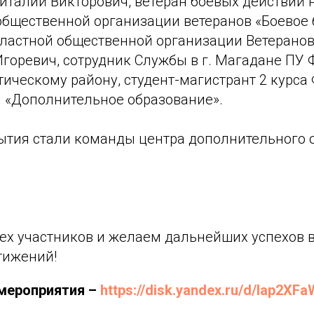
талий Викторович, ветеран боевых действий н
бщественной организации ветеранов «Боевое б
ластной общественной организации Ветеранов
горевич, сотрудник Службы в г. Магадане ПУ 
ическому району, студент-магистрант 2 курса
я «Дополнительное образование».
ытия стали команды центра дополнительного 
ех участников и желаем дальнейших успехов в
тижений!
мероприятия –
https://disk.yandex.ru/d/Iap2X