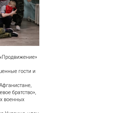
я «Продвижение»
шенные гости и
Афганистане,
вое братство»,
ых военных