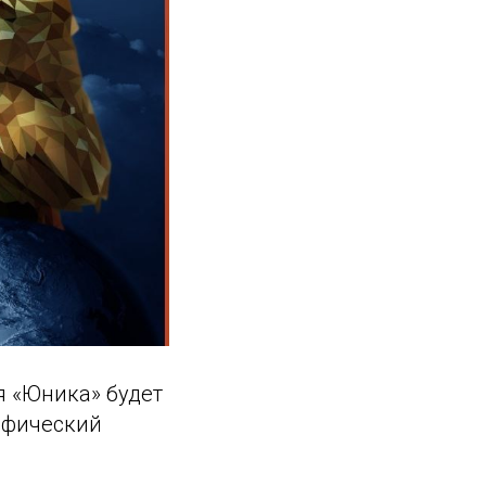
я «Юника» будет
афический