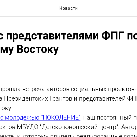
Новости
с представителями ФПГ п
му Востоку
прошла встреча авторов социальных проектов
а Президентских Грантов и представителей ФП
току.
 с молодежью "ПОКОЛЕНИЕ"
, наш постоянный п
ектов МБУДО "Детско-юношеский центр". Автор
екте, к которому привели реализованные со