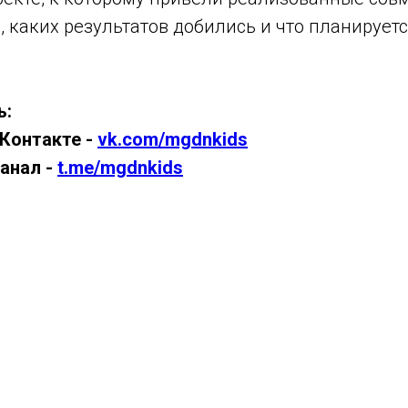
 каких результатов добились и что планирует
ь:
ВКонтакте -
vk.com/mgdnkids
анал -
t.me/mgdnkids