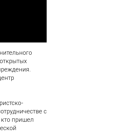
лнительного
 открытых
чреждения.
центр
ристско-
сотрудничестве с
 кто пришел
ческой