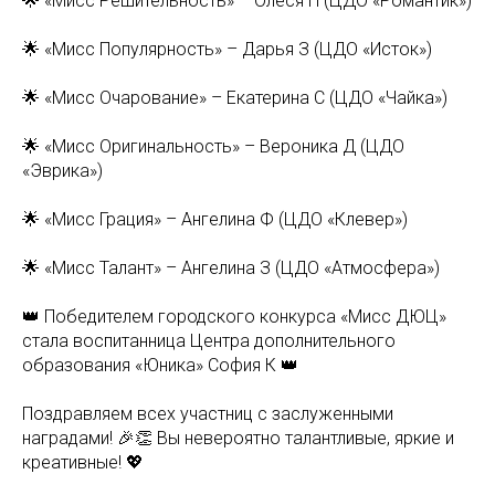
🌟 «Мисс Решительность» – Олеся Н (ЦДО «Романтик»)
🌟 «Мисс Популярность» – Дарья З (ЦДО «Исток»)
🌟 «Мисс Очарование» – Екатерина С (ЦДО «Чайка»)
🌟 «Мисс Оригинальность» – Вероника Д (ЦДО
«Эврика»)
🌟 «Мисс Грация» – Ангелина Ф (ЦДО «Клевер»)
🌟 «Мисс Талант» – Ангелина З (ЦДО «Атмосфера»)
👑 Победителем городского конкурса «Мисс ДЮЦ»
стала воспитанница Центра дополнительного
образования «Юника» София К 👑
Поздравляем всех участниц с заслуженными
наградами! 🎉👏 Вы невероятно талантливые, яркие и
креативные! 💖