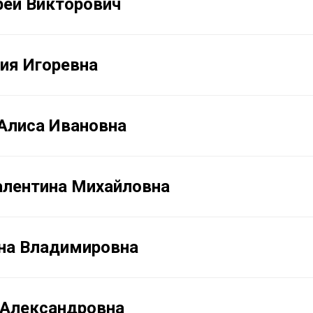
рей Викторович
ия Игоревна
Алиса Ивановна
алентина Михайловна
ена Владимировна
 Александровна