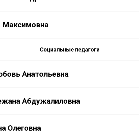
а Максимовна
Социальные педагоги
юбовь Анатольевна
ежана Абдужалиловна
на Олеговна