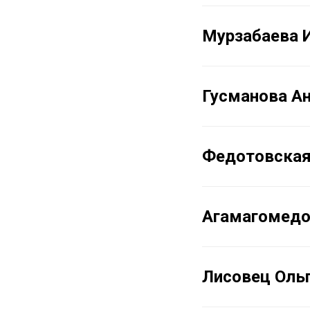
Мурзабаева 
Гусманова А
Федотовская
Агамагомедо
Лисовец Оль