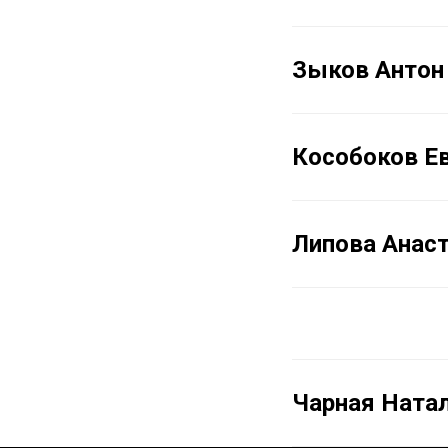
Зыков Антон
Кособоков Е
Липова Анас
Чарная Ната