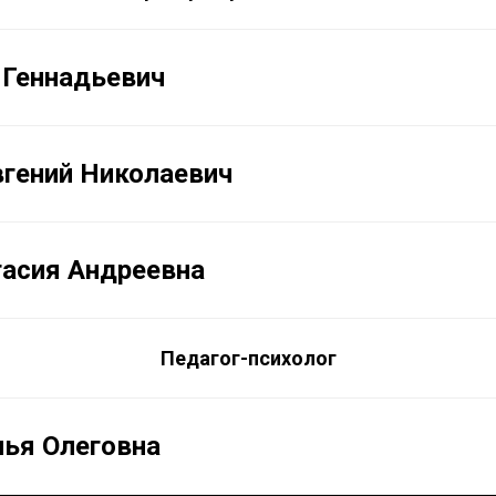
 Геннадьевич
вгений Николаевич
тасия Андреевна
Педагог-психолог
лья Олеговна