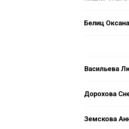
Белиц Оксан
Васильева Л
Дорохова Сн
Земскова Ан