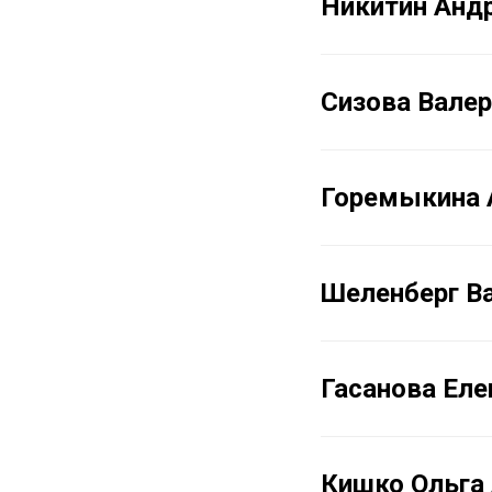
Никитин Анд
Сизова Валер
Горемыкина 
Шеленберг В
Гасанова Ел
Кишко Ольга