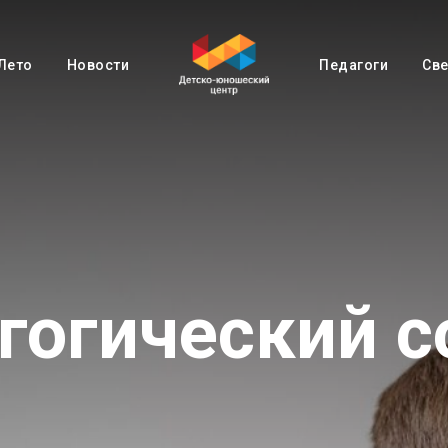
Лето
Новости
Педагоги
Све
гогический с