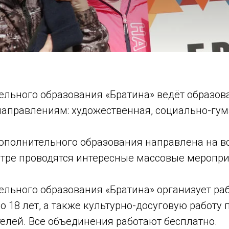
ельного образования «Братина» ведёт образов
аправлениям: художественная, социально-гума
дополнительного образования направлена на в
нтре проводятся интересные массовые меропри
льного образования «Братина» организует раб
 до 18 лет, а также культурно-досуговую работ
телей. Все объединения работают бесплатно.